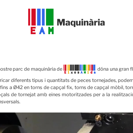
E
A
M
Maquinària
E
i
x
o
s
A
M
i
d
a
nostre parc de maquinària de
dóna una gran fle
ricar diferents tipus i quantitats de peces tornejades, pod
fins a Ø42 en torns de capçal fix, torns de capçal mòbil, tor
çals de tornejat amb eines motoritzades per a la realització
nsversals.