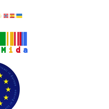
M
i
d
a