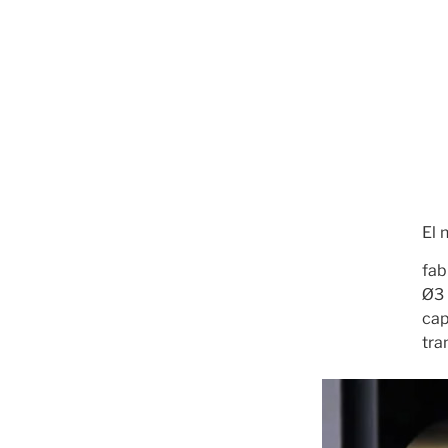
El 
fab
Ø3 
cap
tra