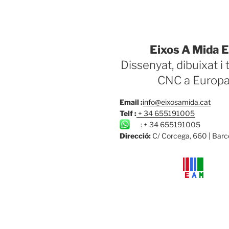
Eixos A Mida
E
Dissenyat, dibuixat i 
CNC a Europ
Email :
info@eixosamida.cat
Telf :
+ 34 655191005
: + 34 655191005
Direcció:
C/ Corcega, 660 | Bar
E
A
M