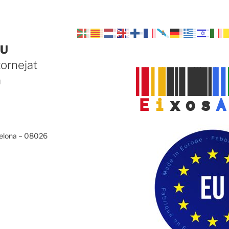
U
tornejat
E
i
x
o
s
A
a
celona – 08026