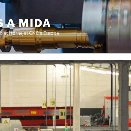
S A MIDA
ixat i tornejat CNC a Europa